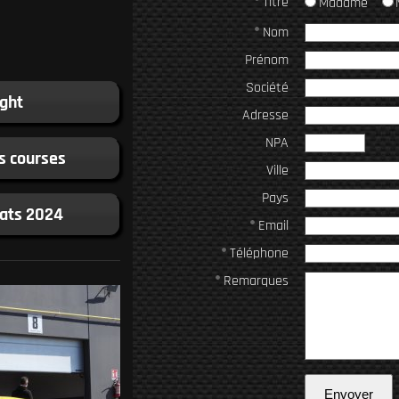
Titre
Madame
Nom
Prénom
Société
ight
Adresse
NPA
s courses
Ville
Pays
tats 2024
Email
Téléphone
Remarques