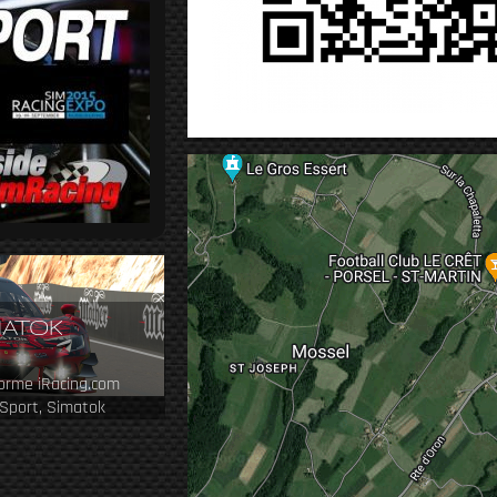
MATOK
forme iRacing.com
Sport, Simatok
ipe.