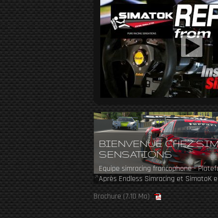
BIENVENUE CHEZ SI
SENSATIONS
Equipe simracing francophone - Plate
Après Endless Simracing et SimatoK e
revient en 2024 avec une nouvelle équ
Brochure
(7.10 Mo)