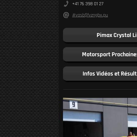
+41 76 398 01 27
#vasb$fvzngbx.pu
Pimax Crystal L
Motorsport Prochaine
Infos Vidéos et Résul