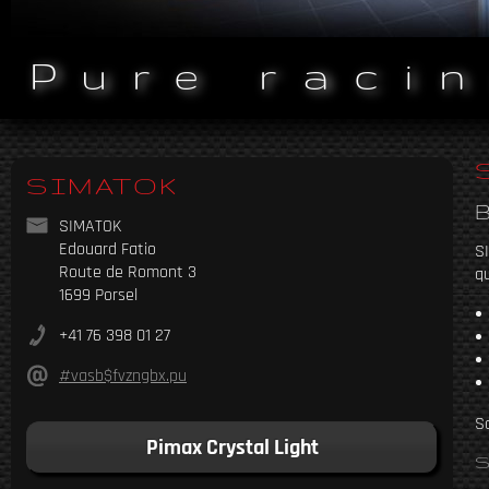
Pure raci
SIMATOK
B
SIMATOK
Edouard Fatio
S
Route de Romont 3
qu
1699 Porsel
+41 76 398 01 27
#vasb$fvzngbx.pu
So
Pimax Crystal Light
S