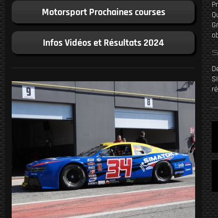
P
Motorsport Prochaines courses
Qu
G
ob
Infos Vidéos et Résultats 2024
S
De
S
ré